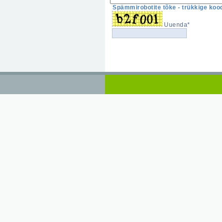
Spämmirobotite tõke - trükkige kood
Uuenda*