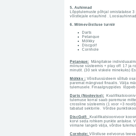
5. Auhinnad
Lõpptulemuste põhjal omistatakse 3 p
võistlejale eriauhind . Loosiauhinna
6. Mitmevõistluse turniir
Darts
Petanque
Mölkky
Discgolf
Cornhole
Petanque:
Mängitakse individuaalmän
miinuse süsteemis + play off. 17 ja 
minutit. (30 sek viskele minekuks) E
Mölkky :
Võistlussüsteem sõltub osav
paremat mängivad finaalis. Välja män
tulemusele. Finaalgruppides lõppeb v
Darts (Noolevise):
Kvalifikatsiooniv
tulemuse korral saab paremuse mitte
crossline süsteemis (1 voor =3 noolt
tabatud sektorile. Võrdse punktisko
DiscGolf:
Kvalifikatsioonivoor koos
korvi seda rohkem punkte antakse. Vi
viimane langeb välja, võrdse tulemu
Cornhole:
Võistluse eelvoorus teevad