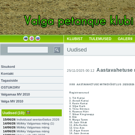
KLUBIST
TULEMUSED
GALERII
Uudised
Sisukord
Aastavahetuse 
25/11/2025 00:12
Kontakt
Tagasiside
XVIII AASTAVAHETUSE MITMEVÕISTLUS 2025/2026
OSTUKORV
Registreerunud
Valgamaa MV 2010
1. Tiit Kattai
Valga MV 2010
2. Anneli Kattai
3. Kevin Kattai
4. Viljar Kerb
5. Tõnu Sõrmus
6. Rasmus Hütt
Uudised
(10)
:
7. Silver Kingissepp
8. Eiki
15/06/26
Individuaal seeriavõistlus 2026
9. Marge Tamm
10. Jaan Viitak
14/06/26
Mölkky Valgamaa mäng (
1
)
11. Alla Korkin
14/06/26
Mölkky Valgamaa mäng
12. Uno Aim
13. Aigar Asson
14/06/26
Mölkky Valgamaa mäng
14. Jaan Joonas