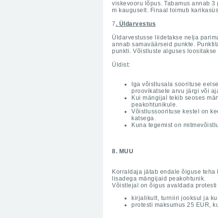
viskevooru lõpus. Tabamus annab 3 p
m kauguselt. Finaal toimub karikasüs
7
. Üldarvestus
Üldarvestusse liidetakse nelja parima
annab samaväärseid punkte. Punktitabe
punkti. Võistluste alguses loositakse
Üldist:
Iga võistlusala soorituse eels
proovikatsete arvu järgi või a
Kui mängijal tekib seoses män
peakohtunikule.
Võistlussoorituse kestel on k
katsega.
Kuna tegemist on mitmevõistlus
8. MUU
Korraldaja jätab endale õiguse teha
lisadega mängijaid peakohtunik.
Võistlejal on õigus avaldada protesti
kirjalikult, turniiri jooksul j
protesti maksumus 25 EUR, kui