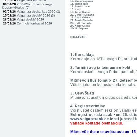
17/05/26
Valga valla MV 2026
15. Marek Jegorov
06/04/26
2025/2026 SIsehooaega
16. Janno Niit
17. Janek Udras
lõpetav võistlus (
5
)
18. Kadi
02/03/26
Valgamaa sisekarikas 2026 (
2
)
19. Toivo Kanep
20. Lembit Liigand
15/02/26
Valgamaa siseMV 2026 (
3
)
21. Gaari Voitka
26/01/26
Valga siseMV 2026
22. Janek Sinisalu
20/01/26
Cornhole karikasari 2026
23. Ralf Reinsalu
24. Helev Gross
25-28. Ergeme
REGLEMENT
1. Korraldaja
Korraldaja on MTÜ Valga Piljardiklub
2. Turniiri aeg ja toimumise koht
Korralduskoht: Valga Petanque hall, T
Mitmevõistlus toimub 27. detsembe
Võistlejatel on kohustus olla kohal 
3. Osavõtjad
Mitmevõistlusel on õigus osaleda kõi
4. Registreerimine
Võistlustel osalemiseks on vajalik ee
Eelregistreeruda saab kuni 26. dets
www.valgapetank.ee
lehel juhendi
vabade kohtade olemasolul.
Mitmevõistluse osavõtutasu on 15