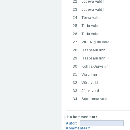
22
Jõgeva vald II
23
Jõgeva vald I
24
Tõrva vald
25
Tartu vald II
26
Tartu vald I
27
Viru-Nigula vald
28
Haapsalu linn I
29
Haapsalu linn II
30
Kohtla-Järve linn
31
Võru linn
32
Võru vald
33
Jõhvi vald
34
Saaremaa vald
Lisa kommentaar:
Autor:
Kommentaar: