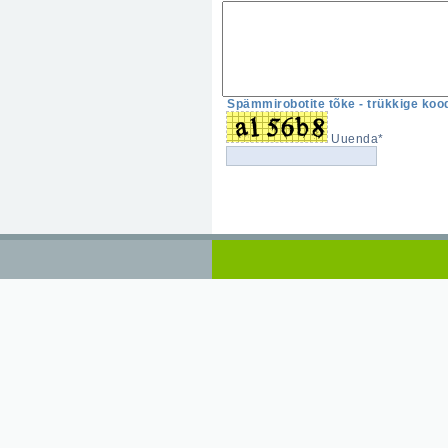
Spämmirobotite tõke - trükkige kood
Uuenda*