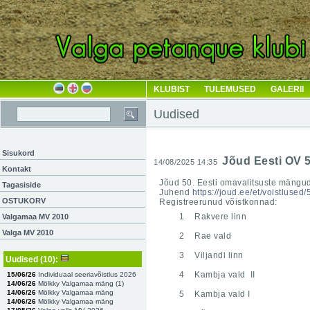
KLUBIST
TULEMUSED
GALERII
Uudised
Sisukord
Jõud Eesti OV 
14/08/2025 14:35
Kontakt
Jõud 50. Eesti omavalitsuste mängud
Tagasiside
Juhend
https://joud.ee/et/voistluse
OSTUKORV
Registreerunud võistkonnad:
1
Rakvere linn
Valgamaa MV 2010
Valga MV 2010
2
Rae vald
3
Viljandi linn
Uudised
(10)
:
4
Kambja vald II
15/06/26
Individuaal seeriavõistlus 2026
14/06/26
Mölkky Valgamaa mäng (
1
)
14/06/26
Mölkky Valgamaa mäng
5
Kambja vald I
14/06/26
Mölkky Valgamaa mäng