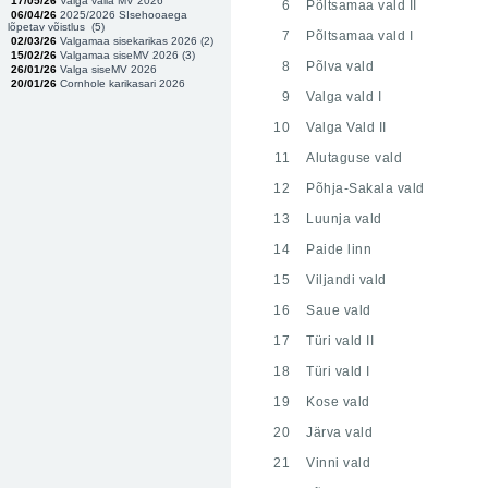
17/05/26
Valga valla MV 2026
6
Põltsamaa vald II
06/04/26
2025/2026 SIsehooaega
lõpetav võistlus (
5
)
7
Põltsamaa vald I
02/03/26
Valgamaa sisekarikas 2026 (
2
)
15/02/26
Valgamaa siseMV 2026 (
3
)
8
Põlva vald
26/01/26
Valga siseMV 2026
20/01/26
Cornhole karikasari 2026
9
Valga vald I
10
Valga Vald II
11
Alutaguse vald
12
Põhja-Sakala vald
13
Luunja vald
14
Paide linn
15
Viljandi vald
16
Saue vald
17
Türi vald II
18
Türi vald I
19
Kose vald
20
Järva vald
21
Vinni vald