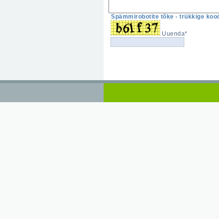
Spämmirobotite tõke - trükkige kood
Uuenda*