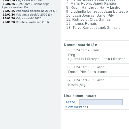
17/05/26
Valga valla MV 2026
7. Maris Rõõm, Janek Kangur
06/04/26
2025/2026 SIsehooaega
lõpetav võistlus (
5
)
8. Robin Randrüüt, Harry Lusbo
02/03/26
Valgamaa sisekarikas 2026 (
2
)
9. Ljudmilla Lüitsepp, Jaan Lüitsepp
15/02/26
Valgamaa siseMV 2026 (
3
)
10. Jaan Joonas, Danel Pilv
26/01/26
Valga siseMV 2026
11. Ruti Loid, Olga Säinas
20/01/26
Cornhole karikasari 2026
12. Inguss Rungis
13. Toivo Kanep, Janek Sinisalu
Kommentaarid (
3
):
03.02.24 13:57 - Jaan.L
Reg.
Ljudmilla Lüitsepp, Jaan Lüitsepp
28.01.24 16:59 - Külaline
Danel Pilv, Jaan Joons
27.01.24 15:42 - Külaline
Kevin ,Viljar
Lisa kommentaar:
Autor:
Kommentaar: