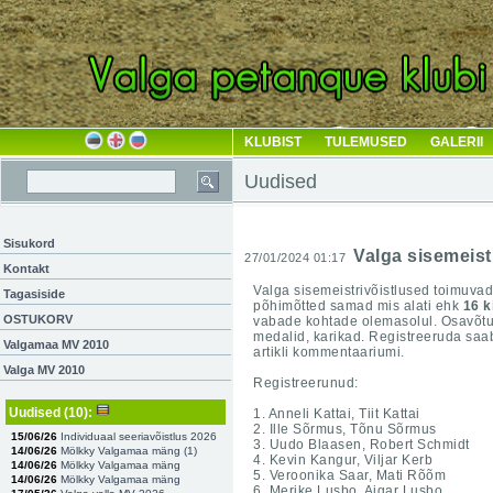
KLUBIST
TULEMUSED
GALERII
Uudised
Sisukord
Valga sisemeist
27/01/2024 01:17
Kontakt
Valga sisemeistrivõistlused toimuvad
Tagasiside
põhimõtted samad mis alati ehk
16 k
OSTUKORV
vabade kohtade olemasolul. Osavõ
medalid, karikad. Registreeruda saab
Valgamaa MV 2010
artikli kommentaariumi.
Valga MV 2010
Registreerunud:
Uudised
(10)
:
1. Anneli Kattai, Tiit Kattai
2. Ille Sõrmus, Tõnu Sõrmus
15/06/26
Individuaal seeriavõistlus 2026
3. Uudo Blaasen, Robert Schmidt
14/06/26
Mölkky Valgamaa mäng (
1
)
4. Kevin Kangur, Viljar Kerb
14/06/26
Mölkky Valgamaa mäng
5. Veroonika Saar, Mati Rõõm
14/06/26
Mölkky Valgamaa mäng
6. Merike Lusbo, Aigar Lusbo