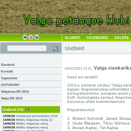
KLUBIST
TULEMUSED
GALERII
Uudised
Sisukord
Valga sisekarik
03/01/2024 12:31
Kontakt
Head uut aastat!!!
Tagasiside
OSTUKORV
2024.a. esimene võistlus "Valga karik
duppel.
Registreerimise põhimõtted 
Valgamaa MV 2010
eelregistreerimine, kohapeal ainult 
EUR. Auhindadeks karikad. Registreer
Valga MV 2010
koosseisu artikli kommentaariumi.
Uudised
(10)
:
Registreerunud.
15/06/26
Individuaal seeriavõistlus 2026
1. Robert Schmidt, Janek Sinisa
14/06/26
Mölkky Valgamaa mäng (
1
)
2. Uudo Blaasen, Tõnu Sõrmus
14/06/26
Mölkky Valgamaa mäng
3. Anneli Kattai, Tiit Kattai
14/06/26
Mölkky Valgamaa mäng