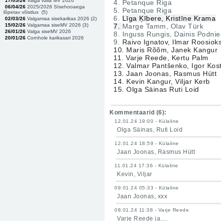
17/05/26
Valga valla MV 2026
4. Petanque Riga
06/04/26
2025/2026 SIsehooaega
5. Petanque Riga
lõpetav võistlus (
5
)
6.
Līga Ķībere, Kristīne Krama
02/03/26
Valgamaa sisekarikas 2026 (
2
)
15/02/26
Valgamaa siseMV 2026 (
3
)
7.
Marge Tamm, Olav Türk
26/01/26
Valga siseMV 2026
8. Inguss Rungis, Dainis Podnie
20/01/26
Cornhole karikasari 2026
9.
Raivo Ignatov, Ilmar Roosiok
10. Maris Rõõm, Janek Kangur
11. Varje Reede, Kertu Palm
12. Valmar Pantšenko, Igor Kost
13. Jaan Joonas, Rasmus Hütt
14. Kevin Kangur, Viljar Kerb
15. Olga Säinas Ruti Loid
Kommentaarid (
6
):
12.01.24 19:00 - Külaline
Olga Säinas, Ruti Loid
12.01.24 18:59 - Külaline
Jaan Joonas, Rasmus Hütt
11.01.24 17:36 - Külaline
Kevin, Viljar
09.01.24 05:33 - Külaline
Jaan Joonas, xxx
08.01.24 11:38 - Varje Reede
Varje Reede ja....