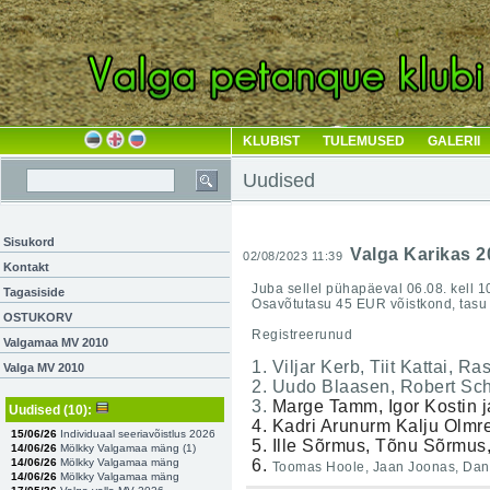
KLUBIST
TULEMUSED
GALERII
Uudised
Sisukord
Valga Karikas 2
02/08/2023 11:39
Kontakt
Juba sellel pühapäeval 06.08. kell 10
Tagasiside
Osavõtutasu 45 EUR võistkond, tasu 
OSTUKORV
Registreerunud
Valgamaa MV 2010
1. Viljar Kerb, Tiit Kattai, R
Valga MV 2010
2. Uudo Blaasen, Robert Sch
3.
Marge Tamm, Igor Kostin j
Uudised
(10)
:
4. Kadri Arunurm Kalju Olmr
15/06/26
Individuaal seeriavõistlus 2026
5. Ille Sõrmus, Tõnu Sõrmus,
14/06/26
Mölkky Valgamaa mäng (
1
)
14/06/26
Mölkky Valgamaa mäng
6.
Toomas Hoole, Jaan Joonas, Dane
14/06/26
Mölkky Valgamaa mäng