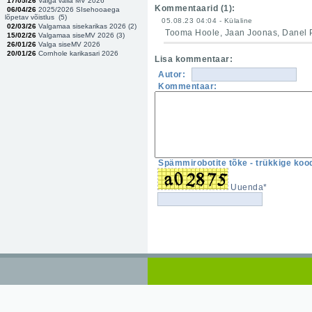
17/05/26
Valga valla MV 2026
Kommentaarid (
1
):
06/04/26
2025/2026 SIsehooaega
lõpetav võistlus (
5
)
05.08.23 04:04 - Külaline
02/03/26
Valgamaa sisekarikas 2026 (
2
)
Tooma Hoole, Jaan Joonas, Danel P
15/02/26
Valgamaa siseMV 2026 (
3
)
26/01/26
Valga siseMV 2026
20/01/26
Cornhole karikasari 2026
Lisa kommentaar:
Autor:
Kommentaar:
Spämmirobotite tõke - trükkige kood
Uuenda*