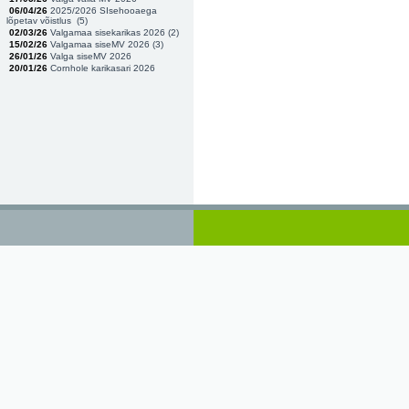
06/04/26
2025/2026 SIsehooaega
lõpetav võistlus (
5
)
02/03/26
Valgamaa sisekarikas 2026 (
2
)
15/02/26
Valgamaa siseMV 2026 (
3
)
26/01/26
Valga siseMV 2026
20/01/26
Cornhole karikasari 2026