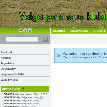
KLUBIST
TULEMUSED
GALERII
Sisukord
Vabandus, aga soovitud lehte 
Palun kontrollige kas URL aad
Kontakt
Tagasiside
OSTUKORV
Valgamaa MV 2010
Valga MV 2010
Uudised
(10)
:
15/06/26
Individuaal seeriavõistlus 2026
14/06/26
Mölkky Valgamaa mäng (
1
)
14/06/26
Mölkky Valgamaa mäng
14/06/26
Mölkky Valgamaa mäng
17/05/26
Valga valla MV 2026